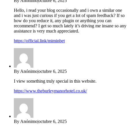
By Anónimo
|
octubre 6, 2025
Hello, i read your blog occasionally and i own a similar one
and i was just curious if you get a lot of spam feedback? If so
how do you reduce it, any plugin or anything you can
recommend? I get so much lately it’s driving me insane so any
assistance is very much appreciated.
https://official.link/miminbet
By Anónimo
|
octubre 6, 2025
I view something truly special in this website.
https://www.theburleymanorhotel.co.uk/
By Anónimo
|
octubre 6, 2025